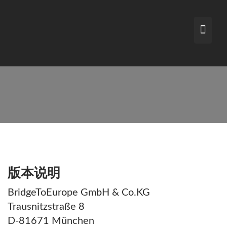
Skip
to
content
版本说明
BridgeToEurope GmbH & Co.KG
Trausnitzstraße 8
D-81671 München