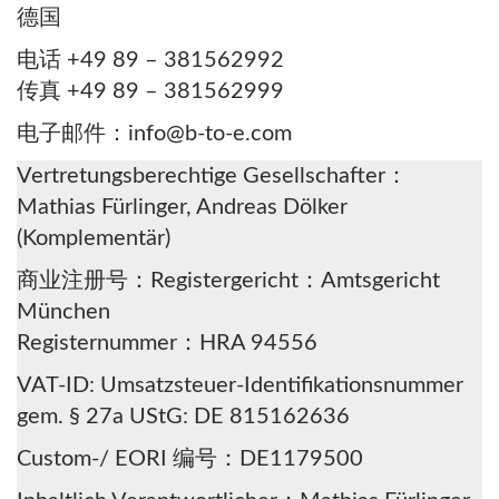
德国
电话 +49 89 – 381562992
传真 +49 89 – 381562999
电子邮件：info@b-to-e.com
Vertretungsberechtige Gesellschafter：
Mathias Fürlinger, Andreas Dölker
(Komplementär)
商业注册号：Registergericht：Amtsgericht
München
Registernummer：HRA 94556
VAT-ID: Umsatzsteuer-Identifikationsnummer
gem. § 27a UStG: DE 815162636
Custom-/ EORI 编号：DE1179500